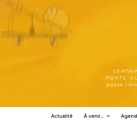
CERTAI
PONTS. OU:
passe rien
Actualité
À venir…
Agend