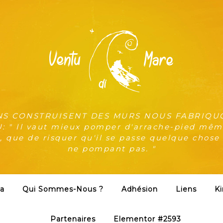
NS CONSTRUISENT DES MURS NOUS FABRIQU
 " Il vaut mieux pomper d'arrache-pied même
, que de risquer qu'il se passe quelque chose
ne pompant pas. "
a
Qui Sommes-Nous ?
Adhésion
Liens
Ki
Partenaires
Elementor #2593