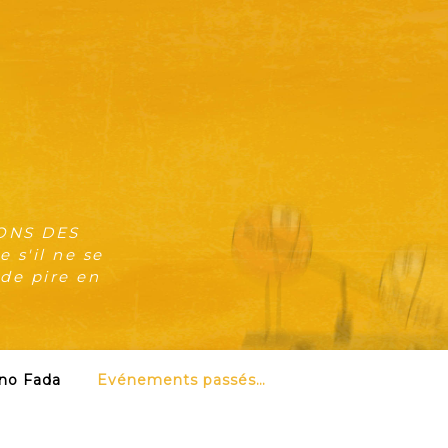
ONS DES
 s'il ne se
 de pire en
no Fada
Evénements passés…