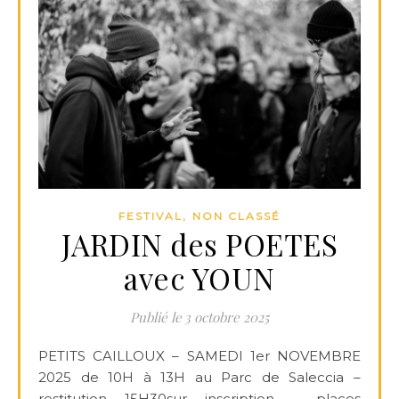
,
FESTIVAL
NON CLASSÉ
JARDIN des POETES
avec YOUN
3 octobre 2025
PETITS CAILLOUX – SAMEDI 1er NOVEMBRE
2025 de 10H à 13H au Parc de Saleccia –
restitution 15H30sur inscription – places