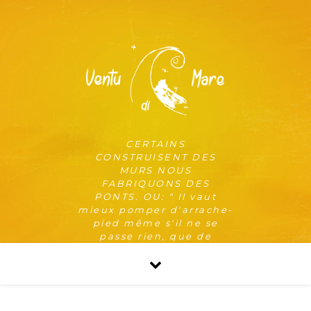
CERTAINS
CONSTRUISENT DES
MURS NOUS
FABRIQUONS DES
PONTS. OU: " Il vaut
mieux pomper d'arrache-
pied même s'il ne se
passe rien, que de
risquer qu'il se passe
quelque chose de pire en
ne pompant pas. "