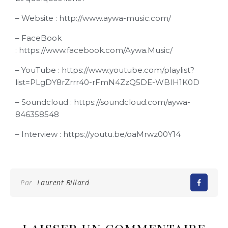
– Website :
http://www.aywa-music.com/
– FaceBook
:
https://www.facebook.com/Aywa.Music/
– YouTube :
https://www.youtube.com/playlist?
list=PLgDY8rZrrr40-rFmN4ZzQ5DE-WBIH1K0D
– Soundcloud :
https://soundcloud.com/aywa-
846358548
– Interview :
https://youtu.be/oaMrwz00Y14
Par
Laurent Billard