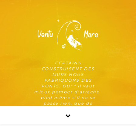
CERTAINS
CONSTRUISENT DES
MURS NOUS
FABRIQUONS DES
PONTS. OU: " Il vaut
mieux pomper d'arrache-
pied même s'il ne se
passe rien, que de
risquer qu'il se passe
quelque chose de pire en
ne pompant pas. "