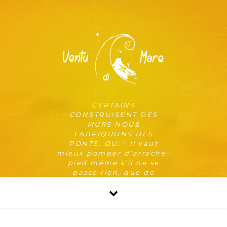
CERTAINS
CONSTRUISENT DES
MURS NOUS
FABRIQUONS DES
PONTS. OU: " Il vaut
mieux pomper d'arrache-
pied même s'il ne se
passe rien, que de
risquer qu'il se passe
quelque chose de pire en
ne pompant pas. "