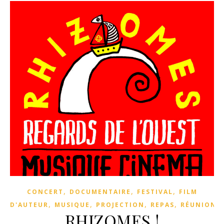
,
,
,
CONCERT
DOCUMENTAIRE
FESTIVAL
FILM
,
,
,
,
,
D'AUTEUR
MUSIQUE
PROJECTION
REPAS
RÉUNION
RHIZOMES !