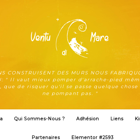
NS CONSTRUISENT DES MURS NOUS FABRIQU
 " Il vaut mieux pomper d'arrache-pied même
, que de risquer qu'il se passe quelque chose
ne pompant pas. "
a
Qui Sommes-Nous ?
Adhésion
Liens
Ki
Partenaires
Elementor #2593