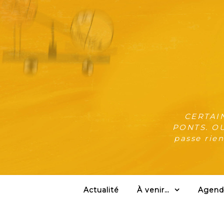
CERTAI
PONTS. OU:
passe rien
Actualité
À venir…
Agend