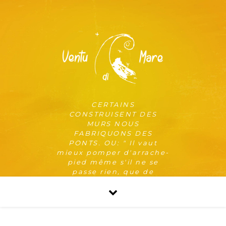
CERTAINS
CONSTRUISENT DES
MURS NOUS
FABRIQUONS DES
PONTS. OU: " Il vaut
mieux pomper d'arrache-
pied même s'il ne se
passe rien, que de
risquer qu'il se passe
quelque chose de pire en
ne pompant pas. "