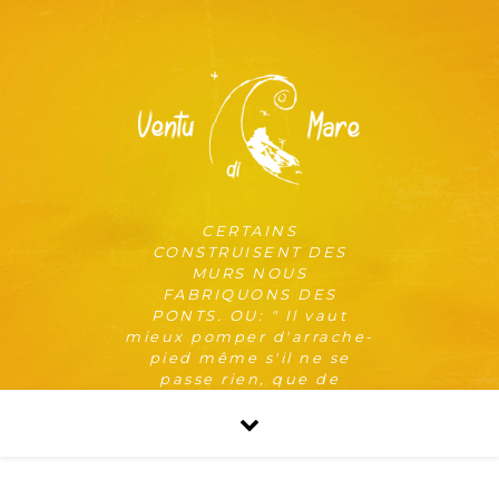
CERTAINS
CONSTRUISENT DES
MURS NOUS
FABRIQUONS DES
PONTS. OU: " Il vaut
mieux pomper d'arrache-
pied même s'il ne se
passe rien, que de
risquer qu'il se passe
quelque chose de pire en
ne pompant pas. "