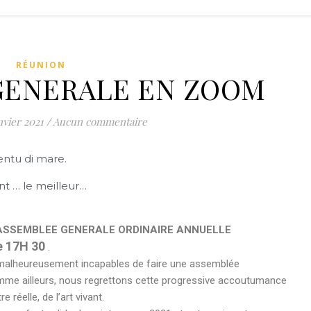
RÉUNION
GENERALE EN ZOOM
nvier 2021
/
Aucun commentaire
entu di mare.
nt … le meilleur…
ASSEMBLEE GENERALE ORDINAIRE ANNUELLE
e 17H 30
.
malheureusement incapables de faire une assemblée
 comme ailleurs, nous regrettons cette progressive accoutumance
e réelle, de l’art vivant.