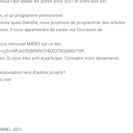
ous faut valider les pistes pour 2021 et votre avis est
ier, et un programme prévisionnel.
e année quasi blanche, nous projetons de programmer des artistes
ises. Il nous appartiendra de sauter sur l’occasion de
vous retrouver MARDI sur ce lien :
pwd=cjZmWFJicFRQMW9tTHRZQTROd3lSUT09
ée. Si vous êtes prêt à participer. Connaitre votre dynamisme,
 association vers d’autres projets?
us voir…
ONNEL 2021.