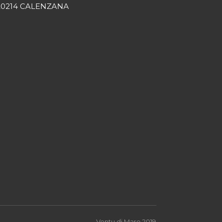
20214 CALENZANA
Ventu di Mare 2019