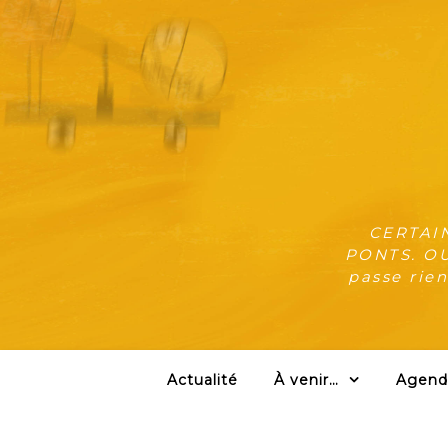
CERTAI
PONTS. OU:
passe rien
Actualité
À venir…
Agend