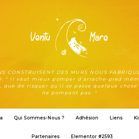
NS CONSTRUISENT DES MURS NOUS FABRIQU
 " Il vaut mieux pomper d'arrache-pied même
, que de risquer qu'il se passe quelque chose
ne pompant pas. "
a
Qui Sommes-Nous ?
Adhésion
Liens
Ki
Partenaires
Elementor #2593