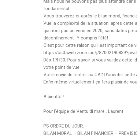
Mais nous ne pouvons pas plus attendre car il n
fondamental.
Vous trouverez ci-après le bilan moral, financ
Vue la complexité de la situation, après cett
qui n’ont pas pu venir en 2020, sans dates préc
déconfinement.. Y compris l’été!
C’est pour cette raison qu’il est important de 
https://us05web.zoom.us/j/87002190839?
Dès 17H30. Pour savoir si vous validez cette id
votre point de vue.
Votre envie de rentrer au CA? D’orienter cette
Enfin même virtuellement ça fera plaisir de vo
A bientôt !
Pour l’équipe de Ventu di mare , Laurent
PS ORDRE DU JOUR:
BILAN MORAL – BILAN FINANCIER – PREVISI