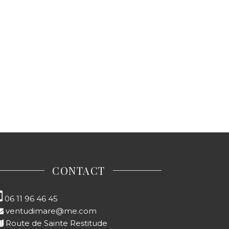
CONTACT
06 11 96 46 45‬
ventudimare@me.com
Route de Sainte Restitude