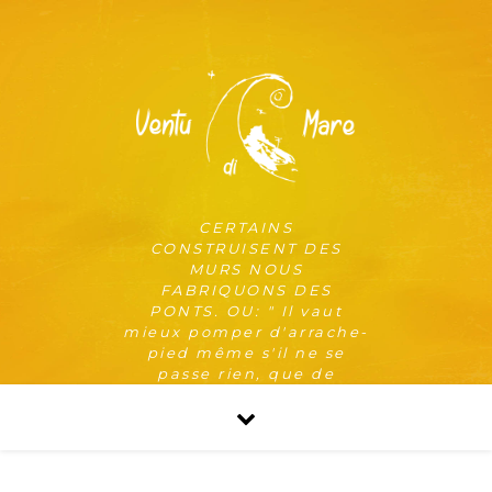
CERTAINS
CONSTRUISENT DES
MURS NOUS
FABRIQUONS DES
PONTS. OU: " Il vaut
mieux pomper d'arrache-
pied même s'il ne se
passe rien, que de
risquer qu'il se passe
quelque chose de pire en
ne pompant pas. "