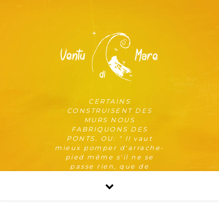
CERTAINS
CONSTRUISENT DES
MURS NOUS
FABRIQUONS DES
PONTS. OU: " Il vaut
mieux pomper d'arrache-
pied même s'il ne se
passe rien, que de
risquer qu'il se passe
quelque chose de pire en
ne pompant pas. "