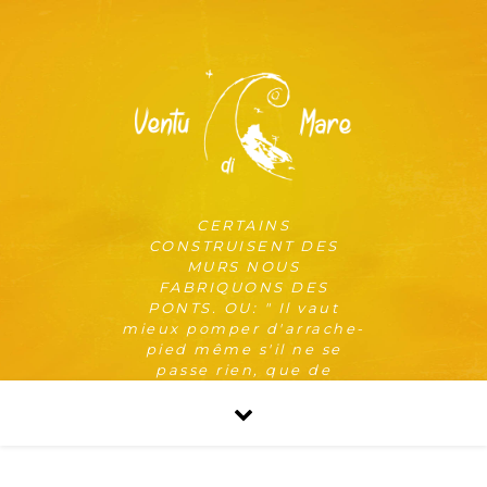
CERTAINS
CONSTRUISENT DES
MURS NOUS
FABRIQUONS DES
PONTS. OU: " Il vaut
mieux pomper d'arrache-
pied même s'il ne se
passe rien, que de
risquer qu'il se passe
quelque chose de pire en
ne pompant pas. "